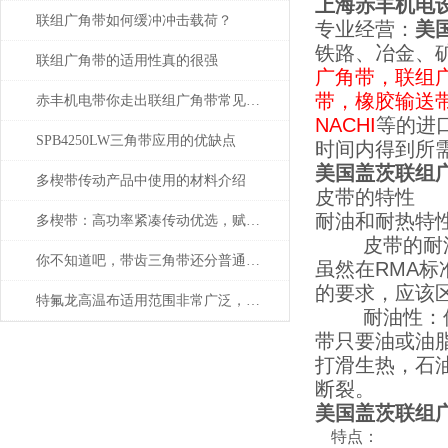
上海赤丰机电
联组广角带如何缓冲冲击载荷？
专业
经营
：
美
铁路、冶金、
联组广角带的适用性真的很强
广角带，联组
带，橡胶输送
赤丰机电带你走出联组广角带常见问题的困扰
NACHI
等的进
SPB4250LW三角带应用的优缺点
时间内得到所
美国盖茨联组广角带6
多楔带传动产品中使用的材料介绍
皮带的特性
耐油和耐热特
多楔带：高功率紧凑传动优选，赋能多领域高效平稳运行
皮带的耐油和
你不知道吧，带齿三角带还分普通与特种
虽然在RMA
的要求，应该
特氟龙高温布适用范围非常广泛，作用也非常*
耐油性：偶然
带只要油或油
打滑生热，石
断裂。
美国盖茨联组广角带6
特点：