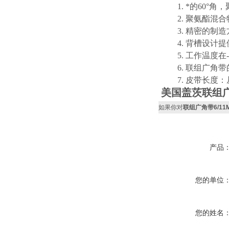
1. *的60°
2. 聚氨酯混合
3. 精密的制造
4. 背槽设计提
5. 工作温度在-65°
6. 联组广角带
7. 皮带长度：从1
美国盖茨联组广角带6
如果你对
联组广角带6/11M18
产品
您的单位
您的姓名