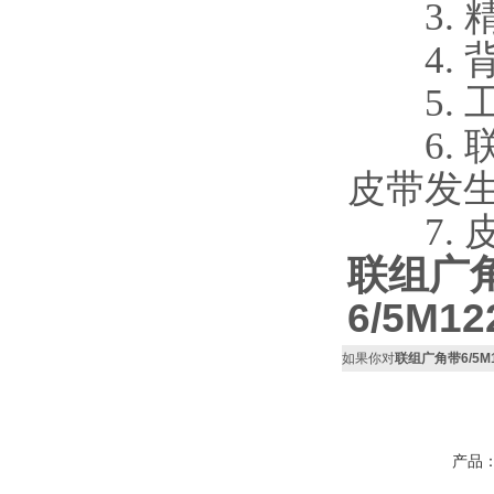
3. 
4. 
5. 工作
6. 
皮带发
7. 皮
联组广
6/5M12
如果你对
联组广角带6/5M122
产品