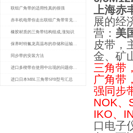
上海赤
联组广角带的适用性真的很强
展的经
赤丰机电带你走出联组广角带常见问题的困扰
：
美
营
橡胶材质的三角带结构组成,涨知识
皮带，
保养时特氟龙高温布的存储和运输更要注意
金、矿
同步带的安装方法
三角带
进口多楔带在使用中出现的问题你会解决几个？
广角带
进口日本MBL三角带SPB型号汇总
强同步
NOK、
IKO、I
口电子