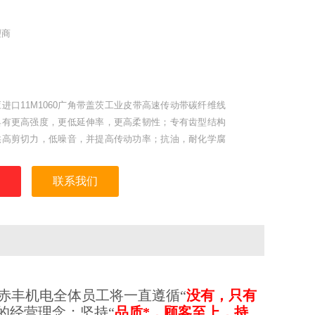
理商
进口11M1060广角带盖茨工业皮带高速传动带碳纤维线
具有更高强度，更低延伸率，更高柔韧性；专有齿型结构
供高剪切力，低噪音，并提高传动功率；抗油，耐化学腐
或磨损。
联系我们
赤丰机电全体员工将一直
遵循
“
没有，只有
”的经营理念；
坚持“
品质*，顾客至上，持