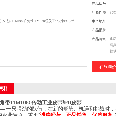
产品型号：
厂商性质：
代
生产地址：
产品报价：
产品特点：
供应
绳
提
蚀
在线询价
资料
角带
11M1060
传动工业皮带/PU皮带
— 一只强劲的队伍，
在新的形势、机遇和挑战时，
的企业号角，秉承
“
诚信经营，正品销售，优质服务