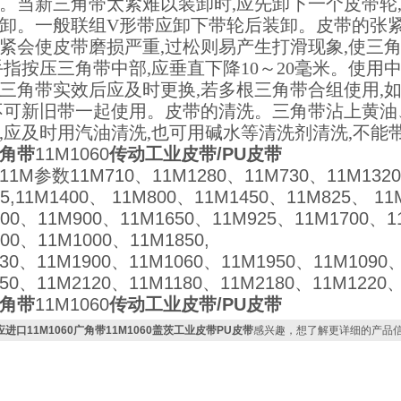
。当新三角带太紧难以装卸时,应先卸下一个皮带轮
卸。一般联组V形带应卸下带轮后装卸。皮带的张紧
紧会使皮带磨损严重,过松则易产生打滑现象,使三
手指按压三角带中部,应垂直下降10～20毫米。使
三角带实效后应及时更换,若多根三角带合组使用,
不可新旧带一起使用。皮带的清洗。三角带沾上黄油
,应及时用汽油清洗,也可用碱水等清洗剂清洗,不
角带
11M1060
传动工业皮带/PU皮带
1M参数11M710、11M1280、11M730、11M1320
75,11M1400、 11M800、11M1450、11M825、 1
600、11M900、11M1650、11M925、11M1700、1
800、11M1000、11M1850,
030、11M1900、11M1060、11M1950、11M1090
150、11M2120、11M1180、11M2180、11M1220
角带
11M1060
传动工业皮带/PU皮带
应进口11M1060广角带11M1060盖茨工业皮带PU皮带
感兴趣，想了解更详细的产品