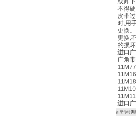
或卸下
不得硬
皮带过
时,用
更换。
更换,
的损坏
进口广
广角带1
11M7
11M1
11M1
11M1
11M1
进口广
如果你对
供