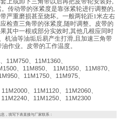
,套上或卸下三角带以后再把皮带轮安装好,
。传动带的张紧度是靠张紧轮进行调整的,
角带严重磨损甚至烧坏。一般两轮距1米左右
用中应检查三角带的张紧度,随时调整。皮带的
如果其中一根或部分实效时,其他几根应同时
、机油等油垢后易产生打滑,且加速三角带
能带油作业。皮带的工作温度。
、11M750、11M1360、
1M1500、11M850、 11M1550、11M870、
1M950、11M1750、11M975、
、11M2000、11M1120、11M2060、
、11M2240、11M1250、11M2300
信息，填写下表直接与厂家联系：