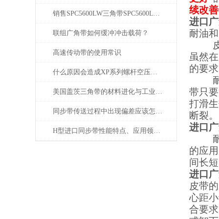
续改善
销售SPC5600LW三角带SPC5600LW三角带批发
进口广
耐油和
联组广角带如何缓冲冲击载荷？
皮带
高速传动带的使用常识
虽然在
的要求
什么原因会造成XP系列螺杆空压机皮带的断裂？
耐油
带只要
美国盖茨三角带的材料进化与工业传动耐久性应用
打滑生
同步带传送过程中出现偏差应该怎样进行调整？
断裂。
进口广
H型进口同步带性能特点、应用领域和选用原则
耐热
的应用
间长短
进口广
皮带的
心距小
合要求