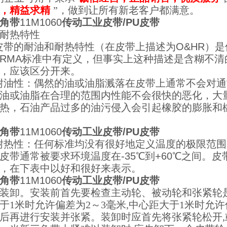
，精益求精
”，做到
让所有新老客户都满意。
角带
11M1060
传动工业皮带/PU皮带
耐热特性
的耐油和耐热特性（在皮带上描述为O&HR）是
RMA标准中有定义，但事实上这种描述是含糊不
，应该区分开来。
性：偶然的油或油脂溅落在皮带上通常不会对通常
油或油脂在合理的范围内性能不会很快的恶化，大
热，石油产品过多的油污侵入会引起橡胶的膨胀和
角带
11M1060
传动工业皮带/PU皮带
性：任何标准均没有很好地定义温度的极限范围来
皮带通常被要求环境温度在-35℃到+60℃之间。
，在下表中以好和很好来表示。
角带
11M1060
传动工业皮带/PU皮带
装卸。安装前首先要检查主动轮、被动轮和张紧轮
于1米时允许偏差为2～3毫米,中心距大于1米时允许
后再进行安装并张紧。装卸时应首先将张紧轮松开,