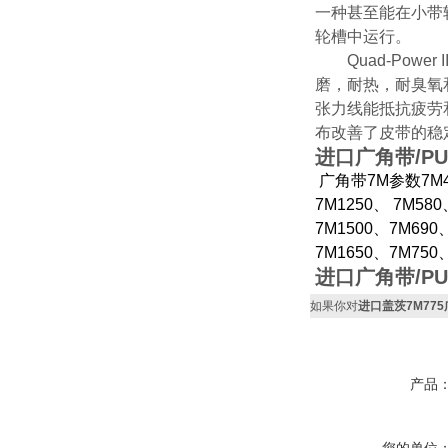
一种甚至能在小带
轮槽中运行。
Quad-Powe
磨，耐热，耐臭氧
张力线能抵抗疲劳和
布改善了皮带的稳
进口广角带/P
广角带7M参数7M41
7M1250、 7M58
7M1500、7M690
7M1650、7M750
进口广角带/P
如果你对
进口盖茨7M775
产品