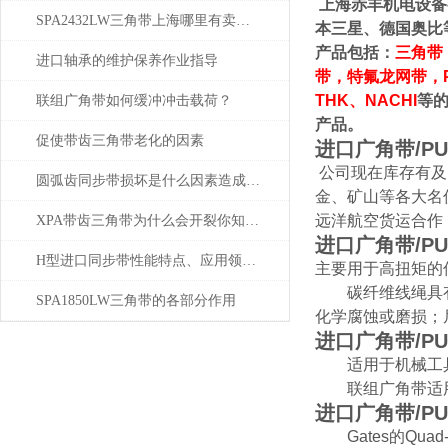
上海赤丰机电设备
SPA2432LW三角带上海哪里有卖？质量怎么样？
本三星、德国奥比
产品包括：
三角带
进口轴承的维护保养作业指导
带，特氟龙网带，
THK、NACHI
等
联组广角带如何缓冲冲击载荷？
产品
。
促使带齿三角带老化的因素
进口广角带/P
公司现在库存有及
圆弧齿同步带损坏是什么因素造成的？
金、矿山等各大名
远洋航空货运合作
XPA带齿三角带为什么会开裂你知道吗？
进口广角带/P
H型进口同步带性能特点、应用领域和选用原则
主要用于高扭矩的
碳纤维线绳具有更
SPA1850LW三角带的各部分作用
化学腐蚀或磨损；
进口广角带/P
适用于机械工具
联组广角带适用
进口广角带/P
Gates的Qua