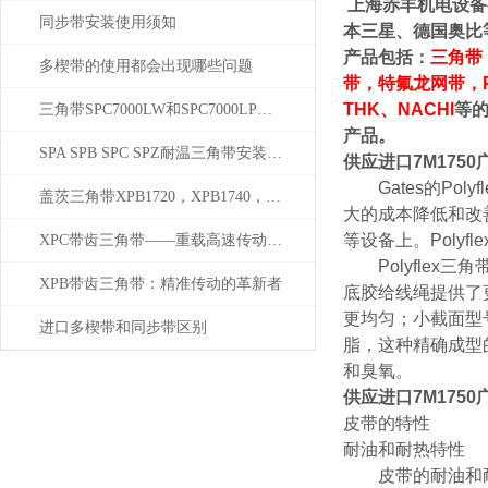
上海赤丰机电设备
同步带安装使用须知
本三星、德国奥比
产品包括：
三角带
多楔带的使用都会出现哪些问题
带，特氟龙网带，
THK、NACHI
等
三角带SPC7000LW和SPC7000LP区别究竟在哪里？
产品
。
SPA SPB SPC SPZ耐温三角带安装注意事项
供应进口7M175
Gates的Pol
盖茨三角带XPB1720，XPB1740，XPB1800
大的成本降低和改
等设备上。Polyf
XPC带齿三角带——重载高速传动的工业巨擘
Polyflex
XPB带齿三角带：精准传动的革新者
底胶给线绳提供了
更均匀；小截面型
进口多楔带和同步带区别
脂，这种精确成型
和臭氧。
供应进口7M175
皮带的特性
耐油和耐热特性
皮带的耐油和耐热