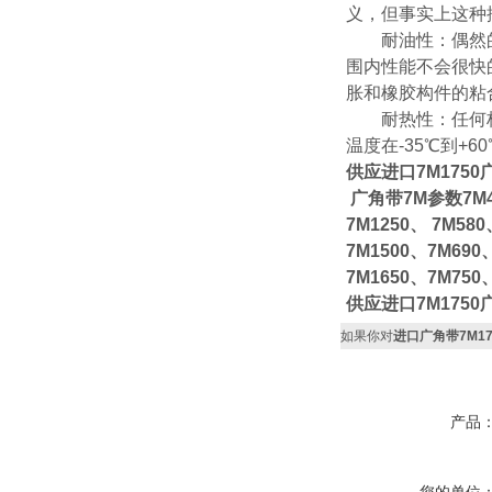
义，但事实上这种
耐油性：偶然的油
围内性能不会很快
胀和橡胶构件的粘
耐热性：任何标准
温度在-35℃到
供应进口7M175
广角带7M参数7M410
7M1250、 7M58
7M1500、7M690
7M1650、7M750
供应进口7M175
如果你对
进口广角带7M17
产品