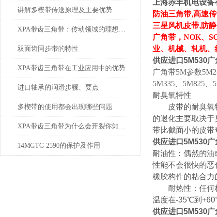
上海赤丰机电设备
讲解多楔带传送原理及主要优势
防油三角带,高速传
三星风机皮带,防
XPA带齿三角带：传动领域的理想之选
广角带
，
NOK、S
业、机械、轧机、
双面齿同步带的特性
供应进口5M530
XPA带齿三角带在工业应用中的优势
广角带5M参数5M280
5M335、5M825、5
进口轴承的润滑步骤、要点
耐臭氧特性
皮带的耐臭氧特性
多楔带的使用都会出现哪些问题
的退化主要取决于
XPA带齿三角带为什么会开裂你知道吗？
带比截面小的皮带
供应进口5M530
14MGTC-2590的保护及作用
耐油性：偶然的油
性能不会很快的恶
橡胶构件的粘合力
耐热性：任何标准
温度在-35℃到
供应进口5M530