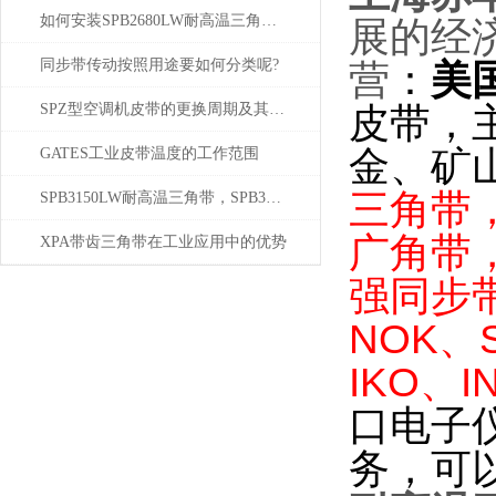
如何安装SPB2680LW耐高温三角带及保养传动装置
展的经
同步带传动按照用途要如何分类呢?
：
美
营
皮带，
SPZ型空调机皮带的更换周期及其重要性
金、矿
GATES工业皮带温度的工作范围
三角带
SPB3150LW耐高温三角带，SPB3150LW
广角带
XPA带齿三角带在工业应用中的优势
强同步
NOK、
IKO、I
口电子
务，可