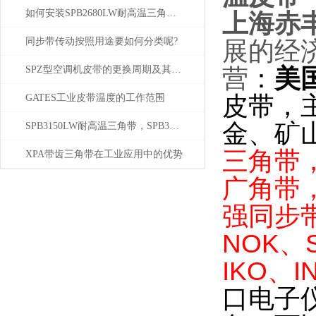
如何安装SPB2680LW耐高温三角带及保养传动装置
上海赤
同步带传动按照用途要如何分类呢?
展的经
：
美
SPZ型空调机皮带的更换周期及其重要性
营
皮带，
GATES工业皮带温度的工作范围
金、矿
SPB3150LW耐高温三角带，SPB3150LW
三角带
XPA带齿三角带在工业应用中的优势
广角带
强同步
NOK、
IKO、I
口电子