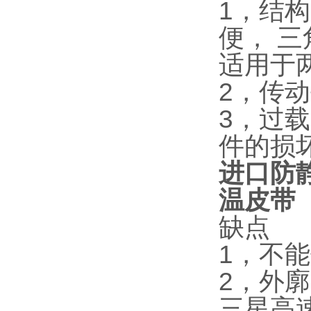
1，结
便， 三
适用于
2，传
3，过
件的损
进口防静
温皮带
缺点
1，不
2，外
三星高速