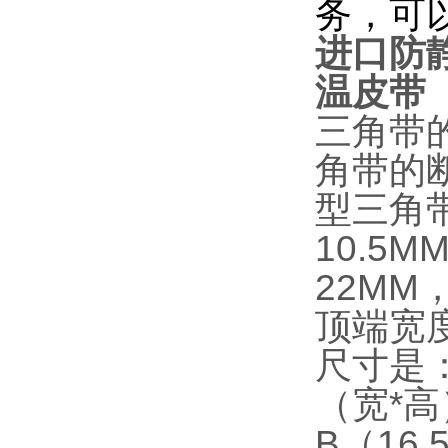
务，可
进口防静
温皮带
三角带
角带的
型三角
10.5
22MM
顶端宽度
尺寸是：
（宽*高
B（16.