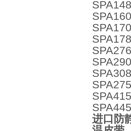
SPA148
SPA160
SPA170
SPA178
SPA276
SPA290
SPA308
SPA275
SPA415
SPA445
进口防静
温皮带