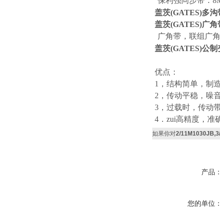
保利强同步带：8M
盖茨
(
GATES
)
多沟
盖茨
(
GATES
)
广角
广角带，联组广角
盖茨
(
GATES
)
公制
优点：
1，结构简单，制
2，传动平稳，噪
3，过载时，传动
4．zui高精度，
如果你对
2/11M1030JB
产品
您的单位