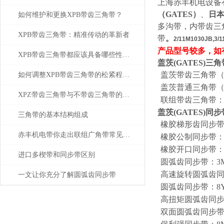
上海赤丰机电设备
（GATES）
、
日
如何维护和更换XPB带齿三角带？
多沟带，内带齿三
XPB带齿三角带：精准传动的革新者
带
。
2/11M1030JB,3
产品型号较多，如
XPB带齿三角带都应该具备哪些性能？
盖茨
(
GATES
)
三角
盖茨带齿三角带（X
如何调整XPB带齿三角带的松紧程度？
盖茨普通三角带（
XPZ带齿三角带与不带齿三角带的比较分析
联组带齿三角带：（
盖茨
(
GATES
)
同步
三角带的基本结构组成
橡胶梯形齿同步带：
赤丰机电带你走出联组广角带常见问题的困扰
橡胶公制同步带：T2.
橡胶开口同步带：3
进口多楔带和同步带区别
圆弧齿同步带：3M
高速旋转圆弧齿同步
一文让你充分了解圆弧齿同步带
圆弧齿同步带：8Y
高扭矩圆弧齿同步带
双面圆弧齿同步带：